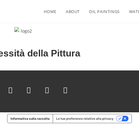
HOME
ABOUT
OIL PAINTINGS
WAT
ssità della Pittura
Informativa sulla raccolta
Le tue preferenze relative alla privacy